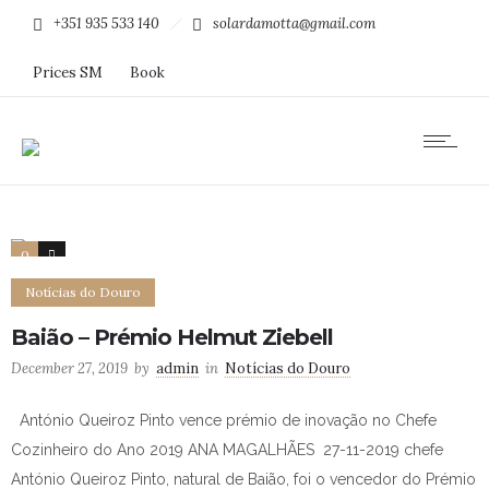
+351 935 533 140
solardamotta@gmail.com
Prices SM
Book
0
4
Notícias do Douro
Baião – Prémio Helmut Ziebell
December 27, 2019
by
admin
in
Notícias do Douro
António Queiroz Pinto vence prémio de inovação no Chefe
Cozinheiro do Ano 2019 ANA MAGALHÃES 27-11-2019 chefe
António Queiroz Pinto, natural de Baião, foi o vencedor do Prémio