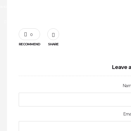
n site
Accommodation
About us
Activities
0
RECOMMEND
SHARE
Leave a
Na
Ema