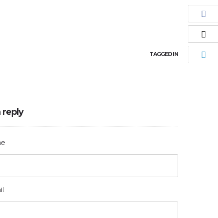
Prices SM
Book
TAGGED IN
 reply
me
il