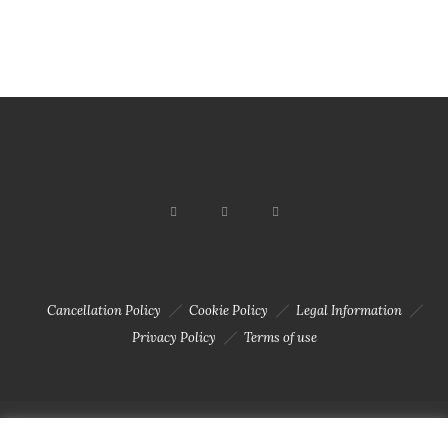
Cancellation Policy
Cookie Policy
Legal Information
Privacy Policy
Terms of use
Copyright 2023 © Solar Da Motta - Douro River Boutique Home. Todos