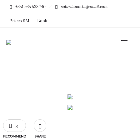
+351 935 533 140
solardamotta@gmail.com
Prices SM
Book
3
RECOMMEND
SHARE