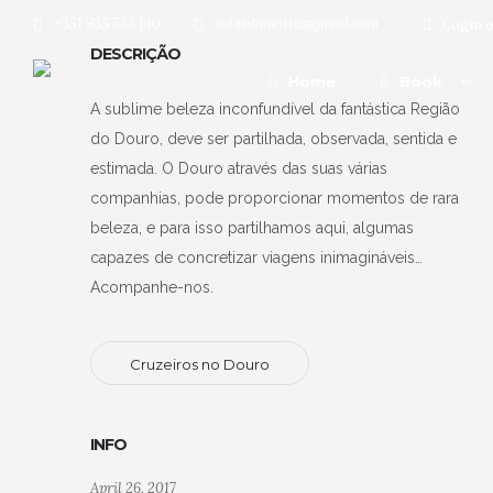
+351 935 533 140
solardamotta@gmail.com
Login o
DESCRIÇÃO
Home
Book
A sublime beleza inconfundível da fantástica Região
do Douro, deve ser partilhada, observada, sentida e
estimada. O Douro através das suas várias
companhias, pode proporcionar momentos de rara
beleza, e para isso partilhamos aqui, algumas
capazes de concretizar viagens inimagináveis…
Acompanhe-nos.
Cruzeiros no Douro
INFO
April 26, 2017