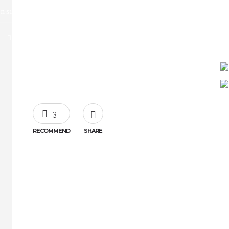
n site
Accommodation
About us
Activities
3
RECOMMEND
SHARE