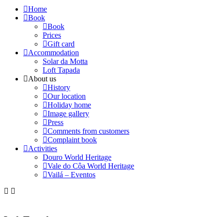
Home
Book
Book
Prices
Gift card
Accommodation
Solar da Motta
Loft Tapada
About us
History
Our location
Holiday home
Image gallery
Press
Comments from customers
Complaint book
Activities
Douro World Heritage
Vale do Côa World Heritage
Vailá – Eventos